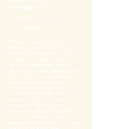
наставника
Закажите частные уроки кожевенного дела у
Peter Nitz из Цюриха
В самом сердце Цюриха Peter Nitz
проводит частные мастер-классы по
кожевенному делу ремеслу в своей
студии Atelier. Как отдельные
студенты, так и группы, которые
примут участие в недельном курсе от
Peter Nitz, получат эксклюзивный
доступ к роскошным кожаным
материалам, инструментам и
мастерской в его Atelier. Кроме того,
они получат доступ к бесценным
знаниям Peter Nitz, получая
возможность задавать подробные
вопросы, изучая широкий спектр
навыков и техник изготовления изделий
из кожи от самого мастера.