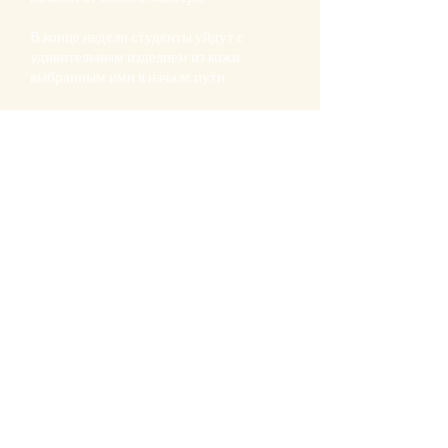
В конце недели студенты уйдут с
удивительным изделием из кожи,
выбранным ими в начале пути.
Забронируйте сейчас
Join the Peter Nitz community for
exclusive early access, priority
preorders, private event invites, and
insider updates.
JOIN