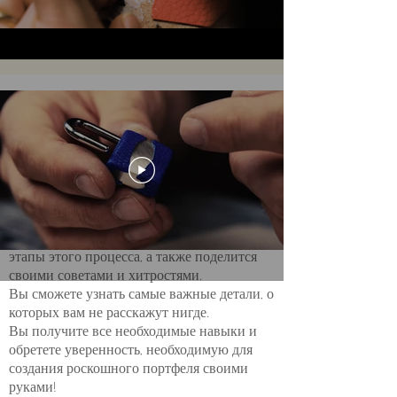
167 минут
продвинутый уровень
Hackney Briefcase
В рамках этоо расширенного мастер-класса
Peter Nitz расскажет вам обо всех
тонкостях создания портфеля Hackney.
Двигаясь шаг за шагом, он покажет вам все
этапы этого процесса, а также поделится
своими советами и хитростями.
Вы сможете узнать самые важные детали, о
которых вам не расскажут нигде.
Вы получите все необходимые навыки и
обретете уверенность, необходимую для
создания роскошного портфеля своими
руками!