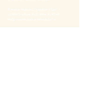
В конце недели студенты уйдут с
удивительным изделием из кожи,
выбранным ими в начале пути.
Забронируйте сейчас
Join the Peter Nitz community for
exclusive early access, priority
preorders, private event invites, and
insider updates.
JOIN