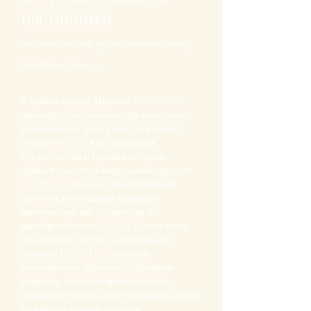
наставника
Закажите частные уроки кожевенного дела у
Peter Nitz из Цюриха
В самом сердце Цюриха Peter Nitz
проводит частные мастер-классы по
кожевенному делу ремеслу в своей
студии Atelier. Как отдельные
студенты, так и группы, которые
примут участие в недельном курсе от
Peter Nitz, получат эксклюзивный
доступ к роскошным кожаным
материалам, инструментам и
мастерской в его Atelier. Кроме того,
они получат доступ к бесценным
знаниям Peter Nitz, получая
возможность задавать подробные
вопросы, изучая широкий спектр
навыков и техник изготовления изделий
из кожи от самого мастера.