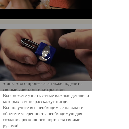
167 минут
продвинутый уровень
Hackney Briefcase
В рамках этоо расширенного мастер-класса
Peter Nitz расскажет вам обо всех
тонкостях создания портфеля Hackney.
Двигаясь шаг за шагом, он покажет вам все
этапы этого процесса, а также поделится
своими советами и хитростями.
Вы сможете узнать самые важные детали, о
которых вам не расскажут нигде.
Вы получите все необходимые навыки и
обретете уверенность, необходимую для
создания роскошного портфеля своими
руками!