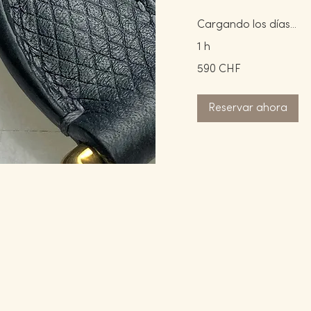
Cargando los días...
1 h
590
590 CHF
francos
suizos
Reservar ahora