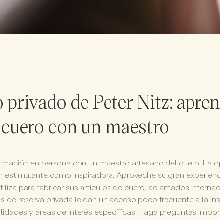
privado de Peter Nitz: aprend
n cuero con un maestro
ormación en persona con un maestro artesano del cuero. La 
n estimulante como inspiradora. Aproveche su gran experienc
tiliza para fabricar sus artículos de cuero, aclamados interna
ias de reserva privada le dan un acceso poco frecuente a la in
idades y áreas de interés específicas. Haga preguntas impor