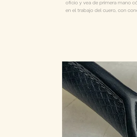
oficio y vea de primera mano có
en el trabajo del cuero, con co